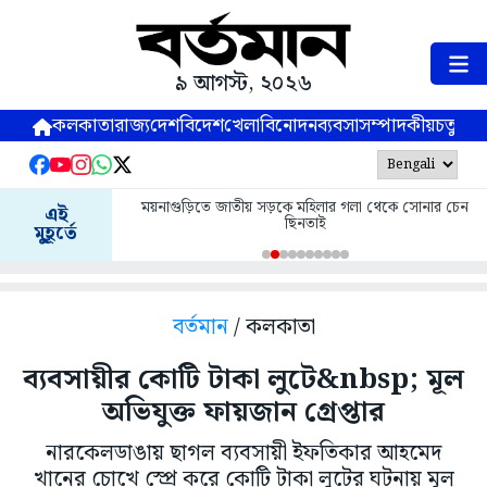
৯ আগস্ট, ২০২৬
কলকাতা
রাজ্য
দেশ
বিদেশ
খেলা
বিনোদন
ব্যবসা
সম্পাদকীয়
চতুষ্পর্ণ
ময়নাগুড়িতে জাতীয় সড়কে মহিলার গলা থেকে সোনার চেন
এই
ছিনতাই
মুহূর্তে
বর্তমান
/ কলকাতা
ব্যবসায়ীর কোটি টাকা লুটে&nbsp; মূল
অভিযুক্ত ফায়জান গ্রেপ্তার
নারকেলডাঙায় ছাগল ব্যবসায়ী ইফতিকার আহমেদ
খানের চোখে স্প্রে করে কোটি টাকা লুটের ঘটনায় মূল