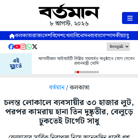
৮ আগস্ট, ২০২৬
কলকাতা
রাজ্য
দেশ
বিদেশ
খেলা
বিনোদন
ব্যবসা
সম্পাদকীয়
চতুষ্পর্ণ
আগামীকাল আইআইটি দিল্লির সমাবর্তন অনুষ্ঠানে যোগ দেবেন
এই
প্রধানমন্ত্রী মোদি
মুহূর্তে
বর্তমান
/ কলকাতা
চলন্ত লোকালে ব্যবসায়ীর ৩০ হাজার লুট,
পরপর কামরায় হানা তিন দুষ্কৃতীর, বেলুড়ে
ঢুকতেই টার্গেট সাধু
রেলযাত্রার সার্বিক নিরাপত্তা নিয়ে অনেকদিন ধরেই প্রশ্ন