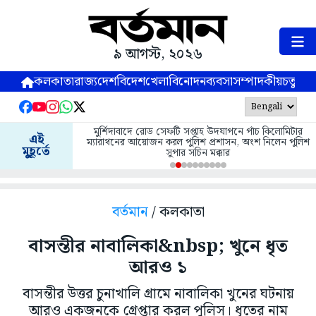
৯ আগস্ট, ২০২৬
কলকাতা
রাজ্য
দেশ
বিদেশ
খেলা
বিনোদন
ব্যবসা
সম্পাদকীয়
চতুষ্পর্ণ
মুর্শিদাবাদে রোড সেফটি সপ্তাহ উদযাপনে পাঁচ কিলোমিটার
এই
ম্যারাথনের আয়োজন করল পুলিশ প্রশাসন, অংশ নিলেন পুলিশ
মুহূর্তে
সুপার সচিন মক্কার
বর্তমান
/ কলকাতা
বাসন্তীর নাবালিকা&nbsp; খুনে ধৃত
আরও ১
বাসন্তীর উত্তর চুনাখালি গ্রামে নাবালিকা খুনের ঘটনায়
আরও একজনকে গ্রেপ্তার করল পুলিস। ধৃতের নাম