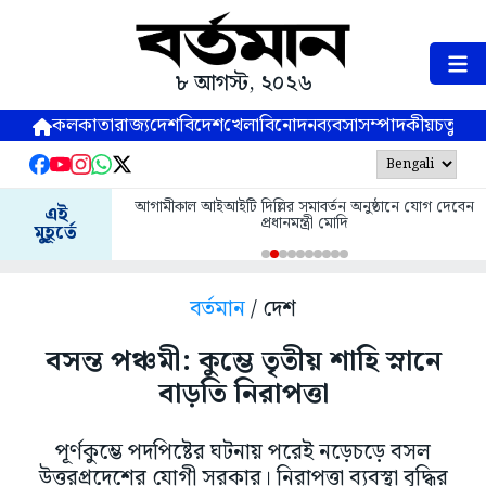
৮ আগস্ট, ২০২৬
কলকাতা
রাজ্য
দেশ
বিদেশ
খেলা
বিনোদন
ব্যবসা
সম্পাদকীয়
চতুষ্পর্ণ
আগামীকাল আইআইটি দিল্লির সমাবর্তন অনুষ্ঠানে যোগ দেবেন
এই
প্রধানমন্ত্রী মোদি
মুহূর্তে
বর্তমান
/ দেশ
বসন্ত পঞ্চমী: কুম্ভে তৃতীয় শাহি স্নানে
বাড়তি নিরাপত্তা
পূর্ণকুম্ভে পদপিষ্টের ঘটনায় পরেই নড়েচড়ে বসল
উত্তরপ্রদেশের যোগী সরকার। নিরাপত্তা ব্যবস্থা বৃদ্ধির