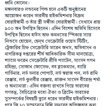
ধ্বনি তোলেন।
মঙ্গলবারও লন্ডনের গিল্ড হলে একটি অনুষ্ঠানের
আয়োজন করেন ভারতীয় হাইকমিশনার বিক্রম
দোরাইস্বামী ও তাঁর স্ত্রী সঙ্গীতা দোরাইস্বামী। সেখানে প্রায়
৯০০ জন উপস্থিত ছিলেন। এদিন বিশেষ অতিথি হিসেবে
উপস্থিত ছিলেন হাউস অফ কমনসের স্পিকার স্যার
লিন্ডসে হোয়েল, হেল্থ সেক্রেটারি ওয়েস স্টিটিং,
ট্রেজারির চিফ সেক্রেটারি ডারেন জনস, অভিবাসন ও
নাগরিকত্ব দপ্তরের শীর্ষ আধিকারিক সীমা মালহোত্রা,
শ্যাডো ফরেন সেক্রেটারি প্রীতি প্যাটেল, সাংসদ গগন
মহিন্দ্রা, সোজান জোসেফ, বব ব্ল্যাকম্যান, ব্যারি
গার্ডিনার, লর্ড ডলার পোপাট, লর্ড স্বরাজ পল, লর্ড রামি
রেঞ্জার, লর্ড কুলবীর রেঞ্জার, প্রাক্তন সাংসদ বীরেন্দ্র শর্মা
ও অন্য্যন্যরা। এদিন বক্তব্য রাখতে গিয়ে ভারতের
গণতন্ত্র, বৈচিত্র্যের মধ্যে ঐক্য ও ব্রিটেন-ভারতের
সুসম্পর্কের বিষয়টি তুলে ধরেন ভারতীয় হাইকমিশনার।
পরে জি ২০ সম্মেলেনে দিল্লি সফরের অভিজ্ঞতার কথা