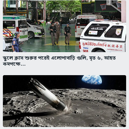
স্কুলে ক্লাস শুরুর পরেই এলোপাথাড়ি গুলি, মৃত ৬, আহত
কমপক্ষে...