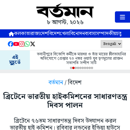
৮ আগস্ট, ২০২৬
কলকাতা
রাজ্য
দেশ
বিদেশ
খেলা
বিনোদন
ব্যবসা
সম্পাদকীয়
চতুষ্পর্ণ
ভবানীপুরে বিজেপি কর্মীকে মারধর ও তাঁর মায়ের শ্লীলতাহানির
এই
অভিযোগে গ্রেপ্তার ৭৩ নম্বর ওয়ার্ড যুব তৃণমূলের প্রাক্তন
মুহূর্তে
সভাপতি সন্দীপ সাউ
বর্তমান
/ বিদেশ
ব্রিটেনে ভারতীয় হাইকমিশনের সাধারণতন্ত্র
দিবস পালন
ব্রিটেনে ৭৬তম সাধারণতন্ত্র দিবস উদযাপন করল
ভারতীয় হাই কমিশন। রবিবার লন্ডনের ইন্ডিয়া হাউসে