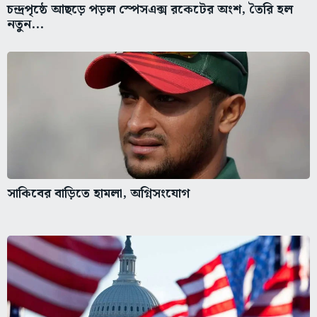
চন্দ্রপৃষ্ঠে আছড়ে পড়ল স্পেসএক্স রকেটের অংশ, তৈরি হল
নতুন...
সাকিবের বাড়িতে হামলা, অগ্নিসংযোগ