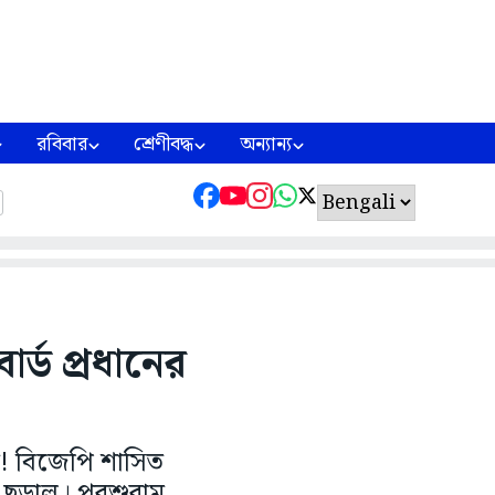
রবিবার
শ্রেণীবদ্ধ
অন্যান্য
োর্ড প্রধানের
কার! বিজেপি শাসিত
্ক ছড়াল। পরশুরাম