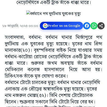
নেড়োদিঘিতে একটি ট্রাক তাঁকে ধাক্কা মারে।
১৮ জানুয়ারি, ২০২৫ ০০:০০
Prefer us on Google
সংবাদদাতা, বর্ধমান: বর্ধমান থানার মির্জাপুরে পথ
দুর্ঘটনায় এক যুবকের মৃত্যু হয়েছে। মৃতের নাম প্রিন্স
মালাকার(২০)। বৃহস্পতিবার বাইক নিয়ে যাওয়ার সময়
বর্ধমান-কাটোয়া রোডের নেড়োদিঘিতে একটি ট্রাক তাঁকে
ধাক্কা মারে। গুরুতর জখম অবস্থায় তাঁকে বর্ধমান
মেডিক্যাল কলেজ হাসপাতালে নিয়ে আসা হয়।
চিকিৎসক তাঁকে মৃত ঘোষণা করেন।
বর্ধমানে টোটো চালকের মৃত্যু: বর্ধমান থানার নেড়োদিঘি
এলাকায় এক প্রৌঢ়ের অস্বাভাবিক মৃত্যু হয়েছে। মৃতের
নাম নজরুল মোল্লা(৫২)। তিনি পেশায় টোটোচালক
ছিলেন। শুক্রবার সকালে তিনি টোটো নিয়ে বের হন।