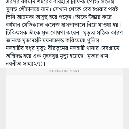
এরপর বর্ধমান শহরের বীরহাটা ট্রাফিক পোস্ট সংলগ্ন
সুলভ শৌচালয়ে যান। সেখান থেকে বের হওয়ার পরই
তিনি আচমকা অসুস্থ হয়ে পড়েন। তাঁকে উদ্ধার করে
বর্ধমান মেডিক্যাল কলেজ হাসপাতালে নিয়ে যাওয়া হয়।
চিকিৎসক তাঁকে মৃত ঘোষণা করেন। মৃত্যুর সঠিক কারণ
জানতে মৃতদেহটি ময়নাতদন্ত করিয়েছে পুলিস।
নলহাটির বধূর মৃত্যু: বীরভূমের নলহাটি থানার দেবগ্রামে
অগ্নিদগ্ধ হয়ে এক গৃহবধূর মৃত্যু হয়েছে। মৃতার নাম
নবনীতা সাহা(২৭)।
ADVERTISEMENT