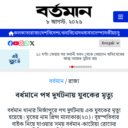
৮ আগস্ট, ২০২৬
কলকাতা
রাজ্য
দেশ
বিদেশ
খেলা
বিনোদন
ব্যবসা
সম্পাদকীয়
চতুষ্পর্ণ
১০ ঘণ্টা জেরার পর ভবানী ভবন থেকে বেরলেন অভিষেকের
এই
আপ্ত সহায়ক সুমিত রায়
মুহূর্তে
বর্তমান
/ রাজ্য
বর্ধমানে পথ দুর্ঘটনায় যুবকের মৃত্যু
বর্ধমান থানার মির্জাপুরে পথ দুর্ঘটনায় এক যুবকের মৃত্যু
হয়েছে। মৃতের নাম প্রিন্স মালাকার(২০)। বৃহস্পতিবার
বাইক নিয়ে যাওয়ার সময় বর্ধমান-কাটোয়া রোডের