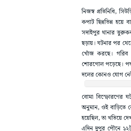
নিজস্ব প্রতিনিধি, 
কপাট ছিন্নভিন্ন হয়ে
সদাইপুর থানার তুরু
ছড়ায়। ঘটনার পর থেক
খোঁজ করছে। গরিব এ
শোরগোল পড়েছে। পদ্ম 
দলের কোনও যোগ নে
বোমা বিস্ফোরণের ঘটন
অনুমান, ওই বাড়িতে 
হয়েছিল, তা খতিয়ে দে
এদিন দুপুর পৌনে ১২