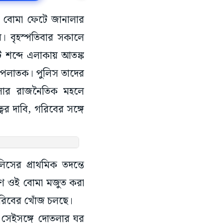
ই বোমা ফেটে জানালার
য়। বৃহস্পতিবার সকালে
 শব্দে এলাকায় আতঙ্ক
 পলাতক। পুলিস তাদের
েলার রাজনৈতিক মহলে
র দাবি, গরিবের সঙ্গে
িসের প্রাথমিক তদন্তে
ণে ওই বোমা মজুত করা
গরিবের খোঁজ চলছে।
 সেইসঙ্গে দোতলার ঘর