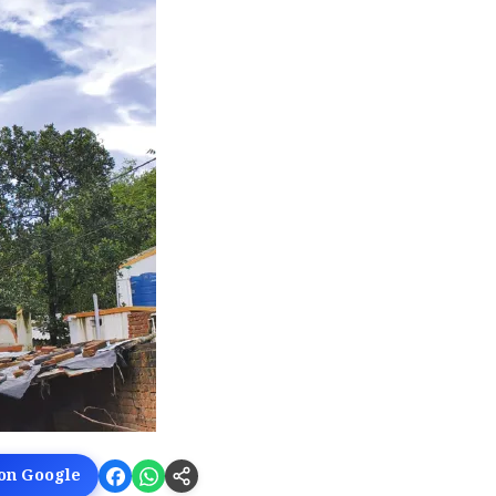
 on Google