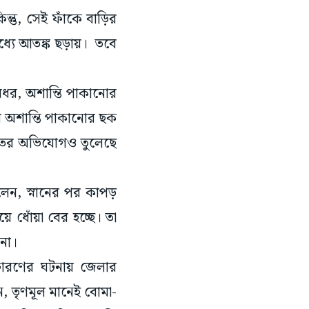
্তু, সেই ফাঁকে বাড়ির
ধ্যে আতঙ্ক ছড়ায়। তবে
রধর, অশান্তি পাকানোর
য় অশান্তি পাকানোর ছক
মদতের অভিযোগও তুলেছে
বলেন, স্নানের পর কাপড়
ে ধোঁয়া বের হচ্ছে। তা
না।
্ফোরণের ঘটনায় জেলার
 তৃণমূল মানেই বোমা-