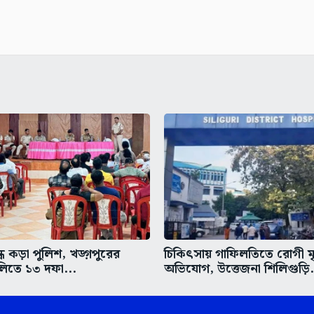
ধে কড়া পুলিশ, খড়্গপুরের
চিকিৎসায় গাফিলতিতে রোগী মৃত
িতে ১৩ দফা...
অভিযোগ, উত্তেজনা শিলিগুড়ি.