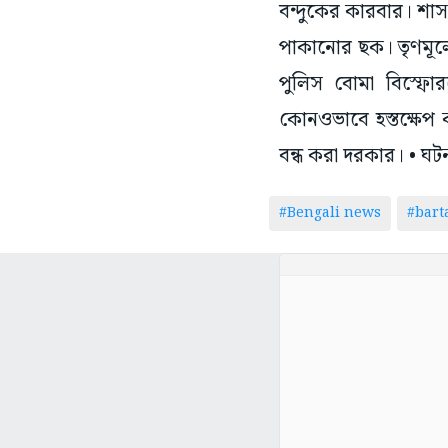
বন্দুকের কারবার। শাস
পাকানোর ছক। তৃণমূল
পুলিস বোমা বিস্ফোর
কোনওভাবে হস্তক্ষেপ
বন্ধ করা দরকার। • ঘটনা
#Bengali news
#bar