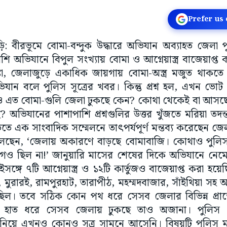
Prefer us
িউড়ি: বীরভূমে বোমা-বন্দুক উদ্ধারে অভিযান অব্যাহত জেল
ি অভিযানে বিপুল সংখ্যায় বোমা ও আগ্নেয়াস্ত্র বাজেয়াপ্
্কা, জেলাজুড়ে একাধিক জায়গায় বোমা-অস্ত্র মজুত থাকতে
যান বলে পুলিস সূত্রের খবর। কিন্তু প্রশ্ন হল, এখন ভো
ত্বেও এত বোমা-গুলি জেলা ঢুকছে কেন? কোথা থেকেই বা আস
 অভিযানের পাশাপাশি প্রশ্নগুলির উত্তর খুঁজতে মরিয়া তদ
িতে এক সাংবাদিক সম্মেলনে তাৎপর্যপূর্ণ মন্তব্য করেছেন 
ছেন, ‘জেলায় অকারণে বাড়ছে বোমাবাজি। কোথাও পুলিস
 ছিল না!’ জানুয়ারি মাসের শেষের দিকে অভিযানে নেম
ঙ্গে ৭টি আগ্নেয়াস্ত্র ও ১২টি কার্তুজও বাজেয়াপ্ত করা হয়ে
মুরারই, রামপুরহাট, তারাপীঠ, মহম্মদবাজার, সাঁইথিয়া সহ 
িল। তবে সঠিক কোন পথ ধরে সেসব জেলার বিভিন্ন প্রান্ত
র হাত ধরে সেসব জেলায় ঢুকছে তাও অজানা। পুলিস 
এনিয়ে এখনও কোনও সূত্র সামনে আসেনি। বিষয়টি পুলিস 