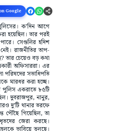
 on Google
া পুলিসের। ক’দিন আগে
ত করা হয়েছিল। তার পরই
 পারে। সেগুলির হদিশ
ট নেই। রাজনীতির তাপ-
ছে? তার চেয়েও বড় কথা
ন্তকারী অফিসাররা। এর
জেলা পরিষদের সভাধিপতি
কে মারধর করা হচ্ছে।
ে পুলিস একরাতে ৮৫টি
ছিল। দুবরাজপুর, নানুর,
আরও দু’টি থানার তরফে
ে পৌঁছে গিয়েছিল, তা
ধৃতদের জেরা করছে।
মহলকে ভাবিয়ে তুলছে।