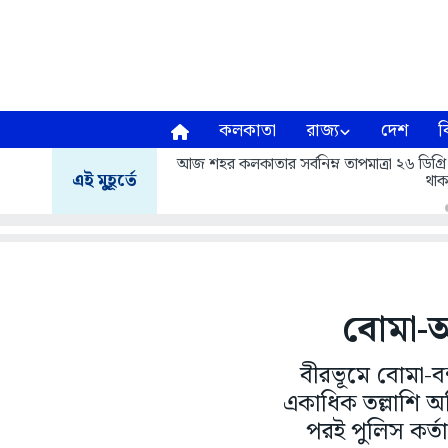
কলকাতা
রাজ্য
দেশ
ব
আজ শহর কলকাতার সর্বনিম্ন তাপমাত্রা ২৬ ডিগ্রি
এই মুহূর্তে
থাক
বোমা-আগ
বীরভূমে বোমা-
একাধিক তল্লাশি অভ
পরই পুলিস কর্ত