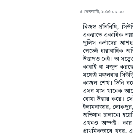
৫ ফেব্রুয়ারি, ২০২৫ ০০:০০
নিজস্ব প্রতিনিধি, স
একরাতে একাধিক তল্লাশ
পুলিস কর্তাদের আশঙ
পেতেই ধারাবাহিক অভি
উত্তাপও নেই। তা সত্
কারাই বা মজুত করছে?
মধ্যেই মঙ্গলবার সিউড়
কাজল শেখ। তিনি বলে
এসব মাস খানেক আগেও
বোমা উদ্ধার করে। সেইস
ইলামবাজার, লোকপুর, 
অভিযান চালানো হয়েছ
এখনও অস্পষ্ট। কা
প্রাথমিকভাবে খবর, 