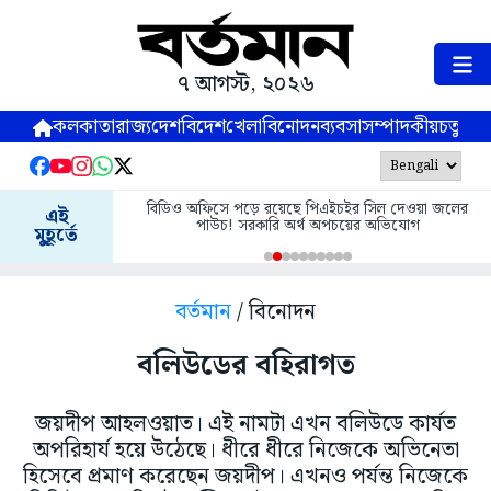
৭ আগস্ট, ২০২৬
কলকাতা
রাজ্য
দেশ
বিদেশ
খেলা
বিনোদন
ব্যবসা
সম্পাদকীয়
চতুষ্পর্ণ
বিডিও অফিসে পড়ে রয়েছে পিএইচইর সিল দেওয়া জলের
এই
পাউচ! সরকারি অর্থ অপচয়ের অভিযোগ
মুহূর্তে
বর্তমান
/ বিনোদন
বলিউডের বহিরাগত
জয়দীপ আহলওয়াত। এই নামটা এখন বলিউডে কার্যত
অপরিহার্য হয়ে উঠেছে। ধীরে ধীরে নিজেকে অভিনেতা
হিসেবে প্রমাণ করেছেন জয়দীপ। এখনও পর্যন্ত নিজেকে