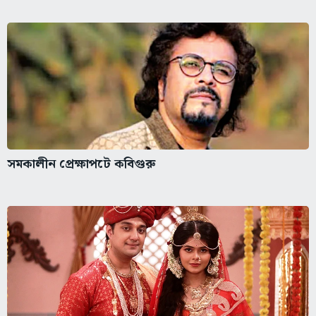
সমকালীন প্রেক্ষাপটে কবিগুরু