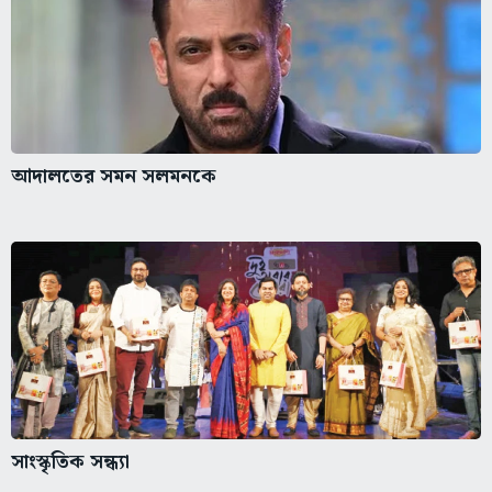
আদালতের সমন সলমনকে
সাংস্কৃতিক সন্ধ্যা