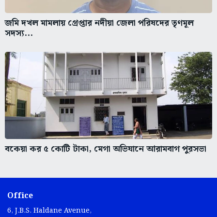
জমি দখল মামলায় গ্রেপ্তার নদীয়া জেলা পরিষদের তৃণমূল
সদস্য...
বকেয়া কর ৫ কোটি টাকা, মেগা অভিযানে আরামবাগ পুরসভা
Office
6, J.B.S. Haldane Avenue,