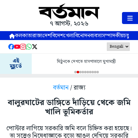
৭ আগস্ট, ২০২৬
কলকাতা
রাজ্য
দেশ
বিদেশ
খেলা
বিনোদন
ব্যবসা
সম্পাদকীয়
চতুষ্পর্ণ
এই
খতে হাসপাতালে মুখ্যমন্ত্রী
৪৬৬.৭২ পয়েন্ট কমল সেনসেক
মুহূর্তে
বর্তমান
/ রাজ্য
বালুরঘাটের ডাঙ্গিতে দাঁড়িয়ে থেকে জমি
খালি ভূমিকর্তার
পোস্টার লাগিয়ে সরকারি জমি বলে চিহ্নিত করা হয়েছে।
তা সত্ত্বেও নিষেধাজ্ঞাকে বুড়ো আঙুল দেখিয়ে সরকারি