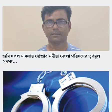
জমি দখল মামলায় গ্রেপ্তার নদীয়া জেলা পরিষদের তৃণমূল
সদস্য...