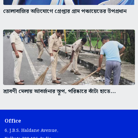
তোলাবাজির অভিযোগে গ্রেপ্তার গ্রাম পঞ্চায়েতের উপপ্রধান
শ্রাবণী মেলায় আবর্জনার স্তূপ, পরিষ্কারে ঝাঁটা হাতে...
Office
6, J.B.S. Haldane Avenue,