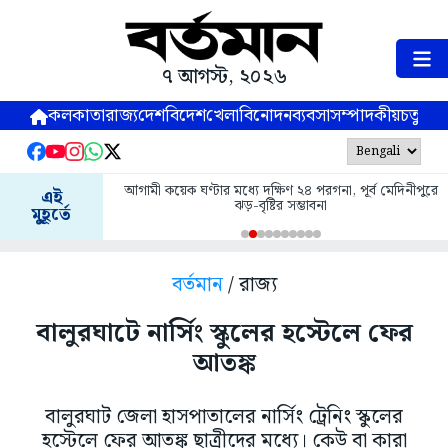
৭ আগস্ট, ২০২৬
কলকাতা
রাজ্য
দেশ
বিদেশ
খেলা
বিনোদন
ব্যবসা
সম্পাদকীয়
চতুষ্পর্ণ
আগামী কয়েক ঘণ্টার মধ্যে দক্ষিণ ২৪ পরগনা, পূর্ব মেদিনীপুরে
এই
ঝড়-বৃষ্টির সম্ভাবনা
মুহূর্তে
বর্তমান
/ রাজ্য
বালুরঘাটে নার্সিং স্কুলের হস্টেলে ফের
আতঙ্ক
বালুরঘাট জেলা হাসপাতালের নার্সিং ট্রেনিং স্কুলের
হস্টেলে ফের আতঙ্ক ছাত্রীদের মধ্যে। কেউ বা কারা