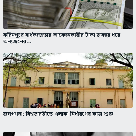
করিমপুরে বার্ধক্যভাতার আবেদনকারীর টাকা ছ’বছর ধরে
অন্যজনের...
জনগণনা: বিশ্বভারতীতে এলাকা নির্ধারণের কাজ শুরু