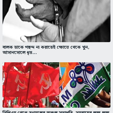
বালক তাকে পছন্দ না করাতেই ক্ষোভে থেকে খুন,
আসানসোলে ধৃত...
সিপিএম থেকে তৃণমূলের অঞ্চল সভাপতি, সমবায়ের লক্ষ লক্ষ