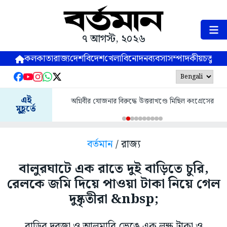
৭ আগস্ট, ২০২৬
কলকাতা
রাজ্য
দেশ
বিদেশ
খেলা
বিনোদন
ব্যবসা
সম্পাদকীয়
চতুষ্পর্ণ
এই
অগ্নিবীর যোজনার বিরুদ্ধে উত্তরাখণ্ডে মিছিল কংগ্রেসের
মুহূর্তে
বর্তমান
/ রাজ্য
বালুরঘাটে এক রাতে দুই বাড়িতে চুরি,
রেলকে জমি দিয়ে পাওয়া টাকা নিয়ে গেল
দুষ্কৃতীরা &nbsp;
বাড়ির দরজা ও আলমারি ভেঙে এক লক্ষ টাকা ও