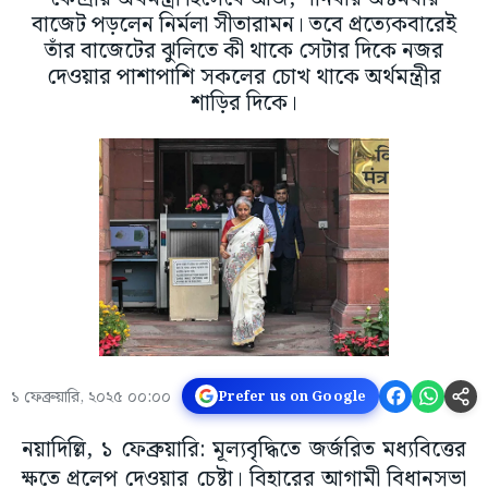
বাজেট পড়লেন নির্মলা সীতারামন। তবে প্রত্যেকবারেই
তাঁর বাজেটের ঝুলিতে কী থাকে সেটার দিকে নজর
দেওয়ার পাশাপাশি সকলের চোখ থাকে অর্থমন্ত্রীর
শাড়ির দিকে।
১ ফেব্রুয়ারি, ২০২৫ ০০:০০
Prefer us on Google
নয়াদিল্লি, ১ ফেব্রুয়ারি: মূল্যবৃদ্ধিতে জর্জরিত মধ্যবিত্তের
ক্ষতে প্রলেপ দেওয়ার চেষ্টা। বিহারের আগামী বিধানসভা