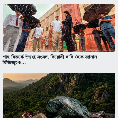
শাহ-বিতর্কে উত্তপ্ত সংসদ, বিরোধী-দাবি ওঁকে জানান,
রিজিজুকে...