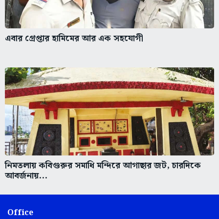
এবার গ্রেপ্তার হামিমের আর এক সহযোগী
নিমতলায় কবিগুরুর সমাধি মন্দিরে আগাছার জট, চারদিকে
আবর্জনায়...
Office