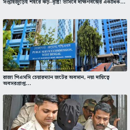
সপ্তাহজুড়েই শহরে ঝড়–বৃষ্টি! ভাসবে দক্ষিণবঙ্গের একাধিক...
রাজ্য পিএসসি চেয়ারম্যান জটের অবসান, নয়া দায়িত্বে
অবসরপ্রাপ্ত...