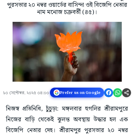
পুরসভার ২০ নম্বর ওয়ার্ডের বাসিন্দা ওই বিজেপি নেতার
নাম মনোজ চক্রবর্তী (৪৫)।
১০ সেপ্টেম্বর, ২০২৫ ০৪:০০
Prefer us on Google
নিজস্ব প্রতিনিধি, চুঁচুড়া: মঙ্গলবার হুগলির শ্রীরামপুরে
নিজের বাড়ি থেকেই ঝুলন্ত অবস্থায় উদ্ধার হল এক
বিজেপি নেতার দেহ। শ্রীরামপুর পুরসভার ২০ নম্বর