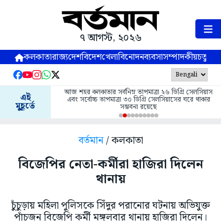
৭ আগস্ট, ২০২৬
কলকাতা
রাজ্য
দেশ
বিদেশ
খেলা
বিনোদন
ব্যবসা
সম্পাদকীয়
চতুষ্পর্ণ
আজ শহর কলকাতার সর্বনিম্ন তাপমাত্রা ২৬ ডিগ্রি সেলসিয়াস
এই
এবং সর্বোচ্চ তাপমাত্রা ৩০ ডিগ্রি সেলসিয়াসের ঘরে থাকার
মুহূর্তে
সম্ভবনা রয়েছে
বর্তমান
/ কলকাতা
বিজেপির নেতা-কর্মীরা হাজিরা দিলেন
থানায়
চুঁচুড়ায় মহিলা পুলিসকে সিঁদুর পরানোর ঘটনায় অভিযুক্ত
পাঁচজন বিজেপি কর্মী মঙ্গলবার থানায় হাজিরা দিলেন।