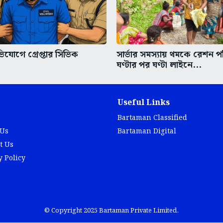
িযোগে গ্রেপ্তার সিভিক
সার্ভার সমস্যায় থমকে রেশন প
ঘণ্টার পর ঘণ্টা লাইনে...
Useful Links
Bartaman Classified
 Us
Bartaman Digital
t Us
y Policy
© Copyright 2025 Bartaman Private Limited.