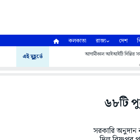
কলকাতা
রাজ্য
দেশ
ব
আগামীকাল আইআইটি দিল্লির সমাবর
এই মুহূর্তে
৬৮টি পু
সরকারি অনুদান ন
দিল বিষ্ণুপু