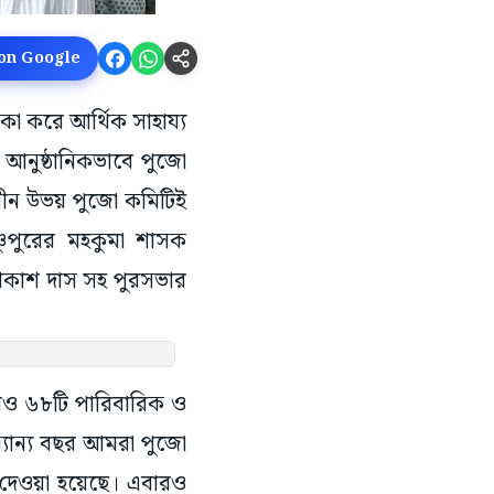
 on Google
াকা করে আর্থিক সাহায্য
আনুষ্ঠানিকভাবে পুজো
নীন উভয় পুজো কমিটিই
্ণুপুরের মহকুমা শাসক
প্রকাশ দাস সহ পুরসভার
িয়েও ৬৮টি পারিবারিক ও
যান্য বছর আমরা পুজো
ন দেওয়া হয়েছে। এবারও