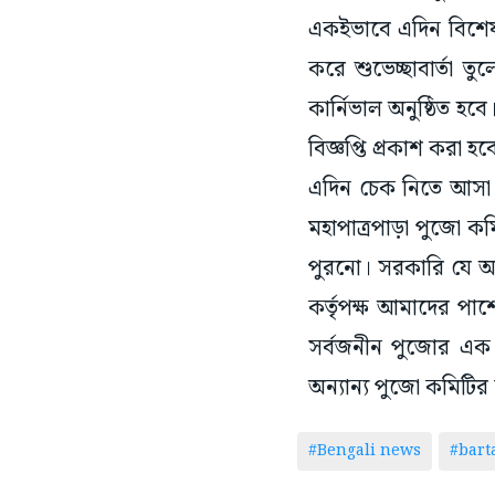
একইভাবে এদিন বিশেষ 
করে শুভেচ্ছাবার্তা 
কার্নিভাল অনুষ্ঠিত হ
বিজ্ঞপ্তি প্রকাশ করা হব
এদিন চেক নিতে আসা সি
মহাপাত্রপাড়া পুজো 
পুরনো। সরকারি যে অন
কর্তৃপক্ষ আমাদের পা
সর্বজনীন পুজোর এক ক
অন্যান্য পুজো কমিটির
#Bengali news
#bar