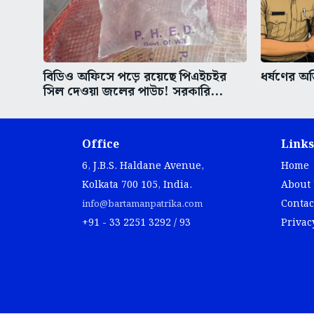
বিডিও অফিসে পড়ে রয়েছে পিএইচইর
ধর্ষণের অভ
সিল দেওয়া জলের পাউচ! সরকারি...
Office
Links
6, J.B.S. Haldane Avenue,
Home
Kolkata 700 105, India.
About
Contac
info@bartamanpatrika.com
+91 - 33 2251 3292 / 93
Privac