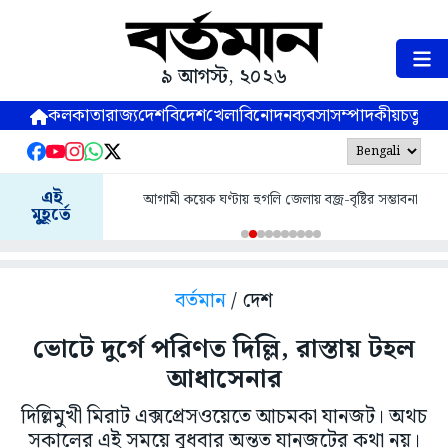
৯ আগস্ট, ২০২৬
কলকাতা
রাজ্য
দেশ
বিদেশ
খেলা
বিনোদন
ব্যবসা
সম্পাদকীয়
চতুষ্পর্ণ
এই
আগামী কয়েক ঘণ্টায় হুগলি জেলায় বজ্র-বৃষ্টির সম্ভাবনা
মুহূর্তে
বর্তমান
/ দেশ
ভোটে দুর্গে পরিণত দিল্লি, রাস্তায় টহল
আধাসেনার
দিল্লিমুখী মিরাট এক্সপ্রেসওয়েতে আচমকা যানজট। অথচ
সকালের এই সময়ে বুধবার অন্তত যানজটের কথা নয়।