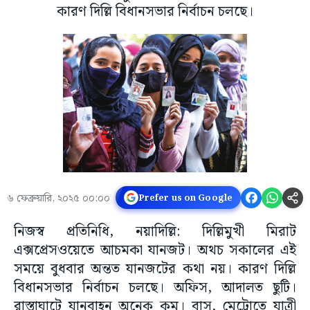
কারণ দিল্লি বিধানসভার নির্বাচন চলছে।
৬ ফেব্রুয়ারি, ২০২৫ ০০:০০
Prefer us on Google
নিজস্ব প্রতিনিধি, নয়াদিল্লি: দিল্লিমুখী মিরাট
এক্সপ্রেসওয়েতে আচমকা যানজট। অথচ সকালের এই
সময়ে বুধবার অন্তত যানজটের কথা নয়। কারণ দিল্লি
বিধানসভার নির্বাচন চলছে। অফিস, আদালত ছুটি।
রাস্তাঘাটে যানবাহন অনেক কম। বাস, মেট্রোতে যাত্রী