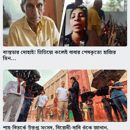
ব্যস্ততার দোহাই! ভিডিয়ো কলেই বাবার শেষকৃত্যে হাজির
তিন...
শাহ-বিতর্কে উত্তপ্ত সংসদ, বিরোধী-দাবি ওঁকে জানান,