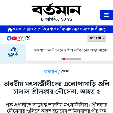
৮ আগস্ট, ২০২৬
কলকাতা
রাজ্য
দেশ
বিদেশ
খেলা
বিনোদন
ব্যবসা
সম্পাদকীয়
চতুষ্পর্ণ
এই
অবশেষে ভবানী ভবনে হাজিরা অভিষেকের আপ্তসহায়কের
মুহূর্তে
বর্তমান
/ দেশ
ভারতীয় মৎস্যজীবীদের এলোপাথাড়ি গুলি
চালাল শ্রীলঙ্কার নৌসেনা, আহত ৫
পক প্রণালীতে আক্রান্ত ভারতীয় মৎস্যজীবীরা। শ্রীলঙ্কার
নৌসেনার গুলিতে আহত হয়েছেন তামিলনাড়ুর পাঁচ জন