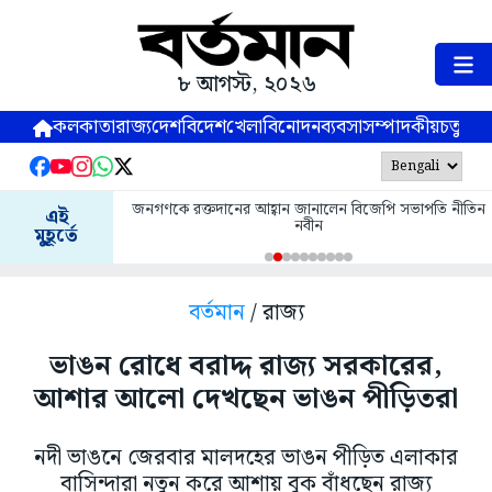
৮ আগস্ট, ২০২৬
কলকাতা
রাজ্য
দেশ
বিদেশ
খেলা
বিনোদন
ব্যবসা
সম্পাদকীয়
চতুষ্পর্ণ
জনগণকে রক্তদানের আহ্বান জানালেন বিজেপি সভাপতি নীতিন
এই
নবীন
মুহূর্তে
বর্তমান
/ রাজ্য
ভাঙন রোধে বরাদ্দ রাজ্য সরকারের,
আশার আলো দেখছেন ভাঙন পীড়িতরা
নদী ভাঙনে জেরবার মালদহের ভাঙন পীড়িত এলাকার
বাসিন্দারা নতুন করে আশায় বুক বাঁধছেন রাজ্য