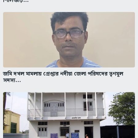
শিলিগুড়ি...
জমি দখল মামলায় গ্রেপ্তার নদীয়া জেলা পরিষদের তৃণমূল
সদস্য...