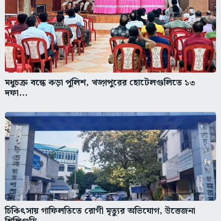
মধুচক্র বন্ধে কড়া পুলিশ, খড়্গপুরের হোটেলগুলিতে ১৩
দফা...
চিকিৎসায় গাফিলতিতে রোগী মৃত্যুর অভিযোগ, উত্তেজনা