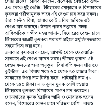
গোটা রাজ্যে। চাষিরা বলছেন, একেকটি বেগুনের ওজন
এক থেকে দুই কেজি। ইটাহারের গোড়াহার ও বিশাহারের
কৃষকরা পরীক্ষামূলক ভাবে এই বেগুন চাষ করে সফল।
তাঁরা কেউ ১ বিঘা, আবার কেউ ২ বিঘা জমিতে এই
বেগুন চাষ করছেন। উদ্যান পালন দপ্তরের জেলা
আধিকারিক সন্দীপ মহন্ত জানান, বিঘোরের বেগুন চাষে
ইটাহারের আগ্রহী কৃষকরা পরামর্শ চাইলে প্রযুক্তিগতভাবে
সহযোগিতা করা হবে।
এলাকার কৃষকরা বলছেন, আগস্ট থেকে ফেব্রুয়ারি-
সাতমাস এই বেগুন চাষের সময়। শীতের কুয়াশা এই
বেগুন ফলনের জন্য অনুকূল। বিঘা প্রতি ফলন প্রায় ৫০
কুইন্টাল। এক বিঘায় খরচ ৬০ থেকে ৭০ হাজার টাকা।
আকারের উপর দাম নির্ভর করে। পাইকারি দাম ৫০
থেকে ১৫০ টাকা। লাভ তুলনামুলক বেশি হওয়ায়
ইটাহারের কৃষকরা বিঘোরের বেগুন চাষ করছেন।
গোড়াহারের কৃষক ইব্রাহিম আলি ও মোবারক হুসেন
বলেন, বিঘোরের বেগুন চাষে পরিশ্রম বেশি। লাভও