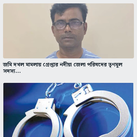
জমি দখল মামলায় গ্রেপ্তার নদীয়া জেলা পরিষদের তৃণমূল
সদস্য...