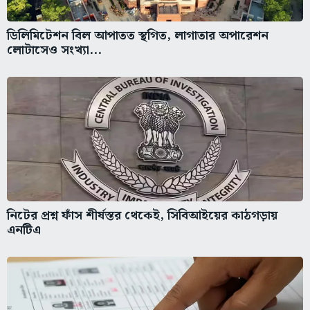
ডিলিমিটেশন বিল আপাতত স্থগিত, লাগাতার অপারেশন
লোটাসেও সংখ্যা...
নিটের প্রশ্ন ফাঁস শীর্ষস্তর থেকেই, সিবিআইয়ের কাঠগড়ায়
এনটিএ