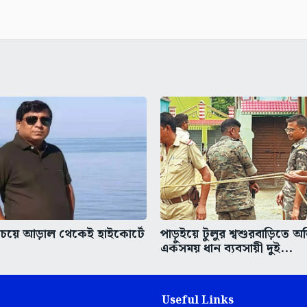
চেয়ে আড়াল থেকেই হাইকোর্টে
পাড়ুইয়ে টুলুর শ্বশুরবাড়িতে অ
একসময় ধান ব্যবসায়ী দুই...
Useful Links