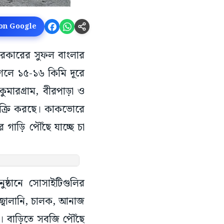
 on Google
য সরকারের সুফল বাংলার
 গেলে ১৫-১৬ কিমি দূরে
ুমারগ্রাম, বীরপাড়া ও
িক্রি করছে। কাকভোরে
গাড়ি পৌঁছে যাচ্ছে চা
ষ্ঠানে সোসাইটিগুলির
র জ্বালানি, চালক, আনাজ
। বাড়িতে সবজি পৌঁছে