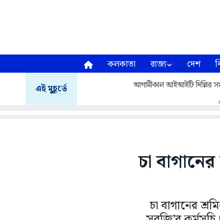
কলকাতা
রাজ্য
দেশ
ব
আগামীকাল আইআইটি দিল্লির সমাবর
এই মুহূর্তে
চা বাগানের 
চা বাগানের শ্রম
সবজি’র কর্মসূচি