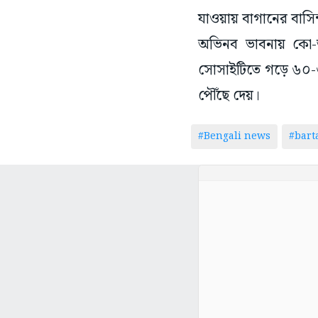
যাওয়ায় বাগানের বাসিন
অভিনব ভাবনায় কো-অ
সোসাইটিতে গড়ে ৬০-
পৌঁছে দেয়।
#Bengali news
#bar