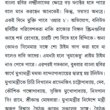
বাংলা ছবির লক্ষ্মীলাভের ক্ষেত্রে বড় ফ্যাক্টর হতে পারে
বলে মনে করছেন অনেকেই। কিন্তু, সমস্যা অন্যত্র।
একই দিনে মুক্তি পাবে 'ওয়ার ২'। অভিযোগ, বলিউড
ছবিটির পরিবেশকরা নাকি রাজ্যের সিঙ্গল স্ক্রিনগুলির
কাছে শর্ত রেখেছে, চারটি শো দিতে হবে হিন্দিকে। অন্য
কোনও সিনেমার সঙ্গে শো টাইম ভাগ করা হবে না
বলেও দাবি তাদের। এমনটা হলে ‘ধূমকেতু’ প্রাইম টাইম
নাও পেতে পারে। এরপরই গতকাল, বুধবার বাংলা ছবির
স্বার্থে মুখ্যমন্ত্রী মমতা বন্দ্যোপাধ্যায়ের দ্বারস্থ হয় টলিউড।
মুখ্যমন্ত্রীকে চিঠি লিখলেন প্রসেনজিৎ চট্টোপাধ্যায়, দেব,
কৌশিক গঙ্গোপাধ্যায়, সৃজিত মুখোপাধ্যায়, নিসপাল
সিং রানে, শ্রীকান্ত মোহতারা। মুখ্যমন্ত্রীর নির্দেশে মন্ত্রী
অরূপ বিশ্বাস বৈঠক করেন সকলের সঙ্গে। বৈঠক