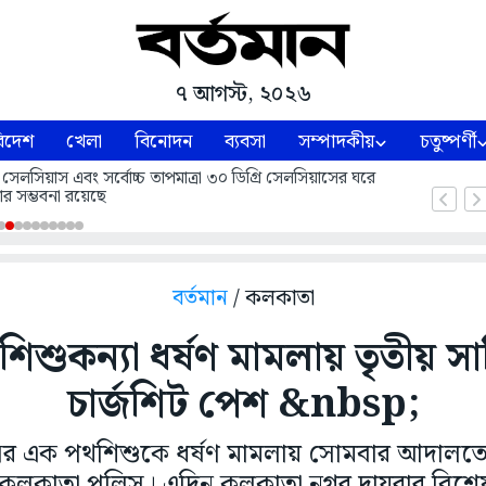
৭ আগস্ট, ২০২৬
িদেশ
খেলা
বিনোদন
ব্যবসা
সম্পাদকীয়
চতুষ্পর্ণী
 সেলসিয়াস এবং সর্বোচ্চ তাপমাত্রা ৩০ ডিগ্রি সেলসিয়াসের ঘরে
ার সম্ভবনা রয়েছে
বর্তমান
/ কলকাতা
িশুকন্যা ধর্ষণ মামলায় তৃতীয় সাপ
চার্জশিট পেশ &nbsp;
র এক পথশিশুকে ধর্ষণ মামলায় সোমবার আদালতে তৃত
ল কলকাতা পুলিস। এদিন কলকাতা নগর দায়রার ব