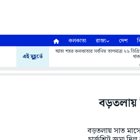
কলকাতা
রাজ্য
দেশ
ব
আজ শহর কলকাতার সর্বনিম্ন তাপমাত্রা ২৬ ডিগ্রি
এই মুহূর্তে
থাক
বড়তলায় শ
বড়তলায় সাত মাসে
চার্জশিট জমা দি