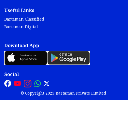
Useful Links
Bartaman Classified
Bartaman Digital
Download App
Social
© Copyright 2025 Bartaman Private Limited.