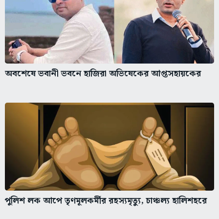
অবশেষে ভবানী ভবনে হাজিরা অভিষেকের আপ্তসহায়কের
পুলিশ লক আপে তৃণমূলকর্মীর রহস্যমৃত্যু, চাঞ্চল্য হালিশহরে