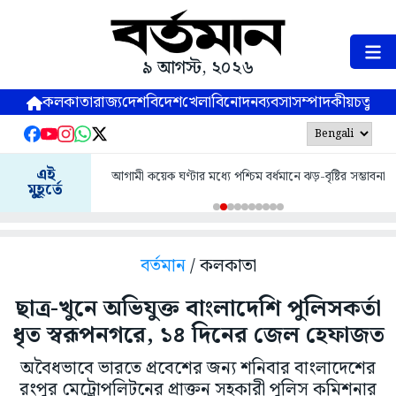
৯ আগস্ট, ২০২৬
কলকাতা
রাজ্য
দেশ
বিদেশ
খেলা
বিনোদন
ব্যবসা
সম্পাদকীয়
চতুষ্পর্ণ
এই
আগামী কয়েক ঘণ্টার মধ্যে পশ্চিম বর্ধমানে ঝড়-বৃষ্টির সম্ভাবনা
মুহূর্তে
বর্তমান
/ কলকাতা
ছাত্র-খুনে অভিযুক্ত বাংলাদেশি পুলিসকর্তা
ধৃত স্বরূপনগরে, ১৪ দিনের জেল হেফাজত
অবৈধভাবে ভারতে প্রবেশের জন্য শনিবার বাংলাদেশের
রংপুর মেট্রোপলিটনের প্রাক্তন সহকারী পুলিস কমিশনার