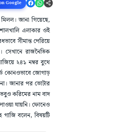
 on Google
শ মিলল। জানা গিয়েছে,
র শোলখালি এলাকার ওই
ভাবে সীমান্ত পেরিয়ে
রেন। সেখানে রাজনৈতিক
াজিয়ে ২৪১ নম্বর বুথে
ার্ড কোনওভাবে জোগাড়
 না। জানার পর ভোটার
। তবুও করিমের নাম বাদ
 পাওয়া যায়নি। ফোনেও
াহ গাজি বলেন, বিষয়টি