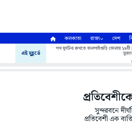
কলকাতা
রাজ্য
দেশ
ব
পথ দুর্ঘটনা রুখতে জলপাইগুড়ি জেলায় ১৮টি ব্
এই মুহূর্তে
সুজাত
প্রতিবেশীক
সুন্দরবনে দী
প্রতিবেশী এক ব্