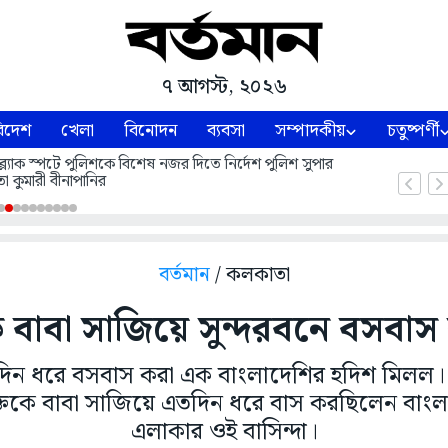
৭ আগস্ট, ২০২৬
িদেশ
খেলা
বিনোদন
ব্যবসা
সম্পাদকীয়
চতুষ্পর্ণী
ল্যাক স্পটে পুলিশকে বিশেষ নজর দিতে নির্দেশ পুলিশ সুপার
া কুমারী বীনাপানির
বর্তমান
/ কলকাতা
ে বাবা সাজিয়ে সুন্দরবনে বসবাস
র্ঘদিন ধরে বসবাস করা এক বাংলাদেশির হদিশ মিলল।
যক্তিকে বাবা সাজিয়ে এতদিন ধরে বাস করছিলেন বা
এলাকার ওই বাসিন্দা।