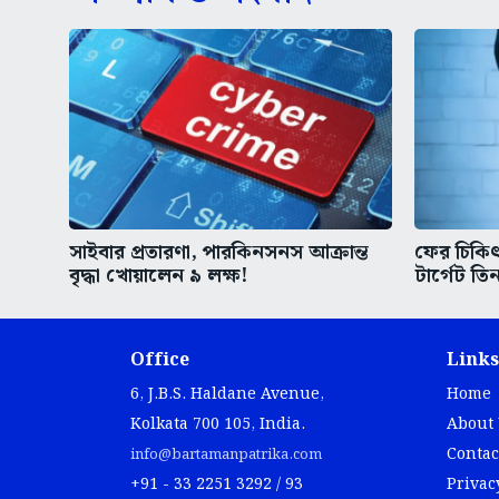
সাইবার প্রতারণা, পারকিনসনস আক্রান্ত
ফের চিকিৎস
বৃদ্ধা খোয়ালেন ৯ লক্ষ!
টার্গেট তিন
Office
Links
6, J.B.S. Haldane Avenue,
Home
Kolkata 700 105, India.
About
Contac
info@bartamanpatrika.com
+91 - 33 2251 3292 / 93
Privac