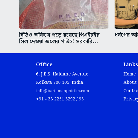
বিডিও অফিসে পড়ে রয়েছে পিএইচইর
ধর্ষণের অভ
সিল দেওয়া জলের পাউচ! সরকারি...
Office
Links
6, J.B.S. Haldane Avenue,
Home
Kolkata 700 105, India.
About
Contac
info@bartamanpatrika.com
+91 - 33 2251 3292 / 93
Privac