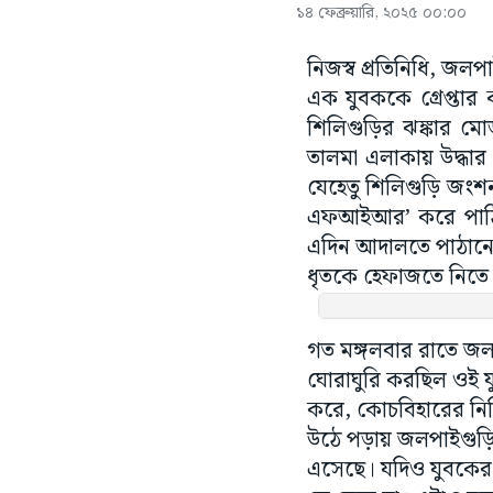
১৪ ফেব্রুয়ারি, ২০২৫ ০০:০০
নিজস্ব প্রতিনিধি, জল
এক যুবককে গ্রেপ্তার
শিলিগুড়ির ঝঙ্কার মে
তালমা এলাকায় উদ্ধা
যেহেতু শিলিগুড়ি জংশন
এফআইআর’ করে পাঠিয়
এদিন আদালতে পাঠানো 
ধৃতকে হেফাজতে নিতে
গত মঙ্গলবার রাতে জল
ঘোরাঘুরি করছিল ওই য
করে, কোচবিহারের নিশি
উঠে পড়ায় জলপাইগুড়িত
এসেছে। যদিও যুবকের