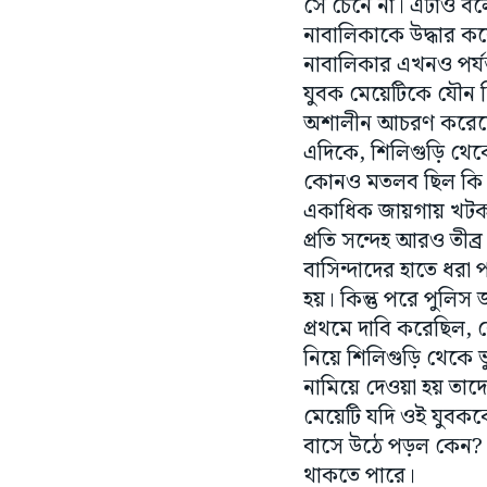
সে চেনে না। এটাও বল
নাবালিকাকে উদ্ধার ক
নাবালিকার এখনও পর্যন
যুবক মেয়েটিকে যৌন নি
অশালীন আচরণ করে
এদিকে, শিলিগুড়ি থে
কোনও মতলব ছিল কি ন
একাধিক জায়গায় খটকা 
প্রতি সন্দেহ আরও তীব
বাসিন্দাদের হাতে ধরা
হয়। কিন্তু পরে পুলি
প্রথমে দাবি করেছিল, ক
নিয়ে শিলিগুড়ি থেকে
নামিয়ে দেওয়া হয় তাদের
মেয়েটি যদি ওই যুবকক
বাসে উঠে পড়ল কেন? 
থাকতে পারে।