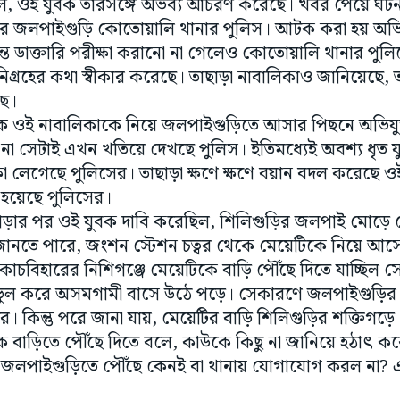
ে, ওই যুবক তারসঙ্গে অভব্য আচরণ করেছে। খবর পেয়ে ঘটনা
রে জলপাইগুড়ি কোতোয়ালি থানার পুলিস। আটক করা হয় অভিয
্ত ডাক্তারি পরীক্ষা করানো না গেলেও কোতোয়ালি থানার পুল
গ্রহের কথা স্বীকার করেছে। তাছাড়া নাবালিকাও জানিয়েছে, ত
ছে।
কে ওই নাবালিকাকে নিয়ে জলপাইগুড়িতে আসার পিছনে অভিযু
া সেটাই এখন খতিয়ে দেখছে পুলিস। ইতিমধ্যেই অবশ্য ধৃত 
লেগেছে পুলিসের। তাছাড়া ক্ষণে ক্ষণে বয়ান বদল করেছে ও
্র হয়েছে পুলিসের।
 পড়ার পর ওই যুবক দাবি করেছিল, শিলিগুড়ির জলপাই মোড়ে ম
স জানতে পারে, জংশন স্টেশন চত্বর থেকে মেয়েটিকে নিয়ে আস
োচবিহারের নিশিগঞ্জে মেয়েটিকে বাড়ি পৌঁছে দিতে যাচ্ছিল সে
 ভুল করে অসমগামী বাসে উঠে পড়ে। সেকারণে জলপাইগুড়ির 
। কিন্তু পরে জানা যায়, মেয়েটির বাড়ি শিলিগুড়ির শক্তিগড়ে।
ে বাড়িতে পৌঁছে দিতে বলে, কাউকে কিছু না জানিয়ে হঠাৎ ক
জলপাইগুড়িতে পৌঁছে কেনই বা থানায় যোগাযোগ করল না? 