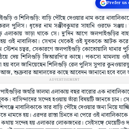
Prefer us
পাইগুড়ি ও শিলিগুড়ি: বাড়ি পৌঁছে দেওয়ার নাম করে নাবালিকা
 করল পুলিস। ধৃতের নাম সঞ্জীবকুমার সাহানি ওরফে সঞ্জয়।
াড় এলাকায় ভাড়া থাকে সে। দু’দিন আগে জলপাইগুড়ির বাহা
র হয় ওই নাবালিকা। সেখান থেকেই ওই যুবককে আটক করে পুল
 স্টেশন চত্বর, সেকারণে জলপাইগুড়ি কোতোয়ালি থানার পুল
ে দেয় শিলিগুড়ি জিআরপি’র কাছে। পকসো মামলায় ওই যু
হয় বলে জানিয়েছেন শিলিগুড়ি রেল পুলিস সুপার কুনওয়ারভূষণ 
 আজ, শুক্রবার আদালতের কাছে আবেদন জানানো হবে বলে 
ADVERTISEMENT
পাইগুড়ির জহুরি তালমা এলাকায় বছর বারোর এক নাবালিকাক
ুবক। বাসিন্দাদের সন্দেহ হওয়ায় তাঁরা বিষয়টি জানতে চান। 
গঞ্জে নাবালিকাকে তার বাড়ি পৌঁছে দেওয়ার জন্য নিয়ে যাচ্ছি
ে নামতে হয়। এরপর রাস্তা চিনতে না পেরে ওই নাবালিকাকে
 কথায় সন্দেহ হয় এলাকার লোকজনের। সেইসঙ্গে মেয়েটিও দ