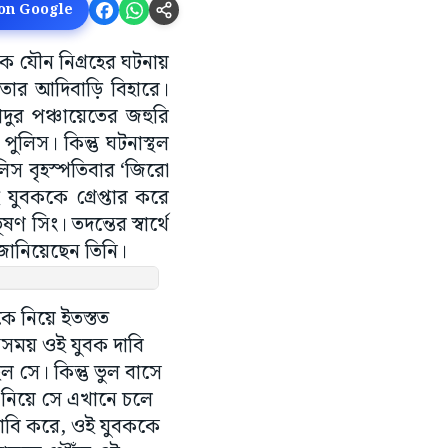
 on Google
কে যৌন নিগ্রহের ঘটনায়
 তার আদিবাড়ি বিহারে।
দুর পঞ্চায়েতের জহুরি
িস। কিন্তু ঘটনাস্থল
িস বৃহস্পতিবার ‘জিরো
বককে গ্রেপ্তার করে
সিং। তদন্তের স্বার্থে
জানিয়েছেন তিনি।
ে নিয়ে ইতস্তত
সেসময় ওই যুবক দাবি
ল সে। কিন্তু ভুল বাসে
 নিয়ে সে এখানে চলে
াবি করে, ওই যুবককে