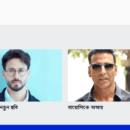
নতুন ছবি
বায়োপিকে অক্ষয়