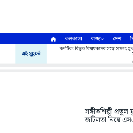
কলকাতা
রাজ্য
দেশ
ব
কর্ণাটক: বিক্ষুব্ধ বিধায়কদের সঙ্গে সাক্ষাৎ
এই মুহূর্তে
সঙ্গীতশিল্পী প্রত
জটিলতা নিয়ে এসএস