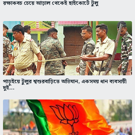
রক্ষাকবচ চেয়ে আড়াল থেকেই হাইকোর্টে টুলু
পাড়ুইয়ে টুলুর শ্বশুরবাড়িতে অভিযান, একসময় ধান ব্যবসায়ী
দুই...