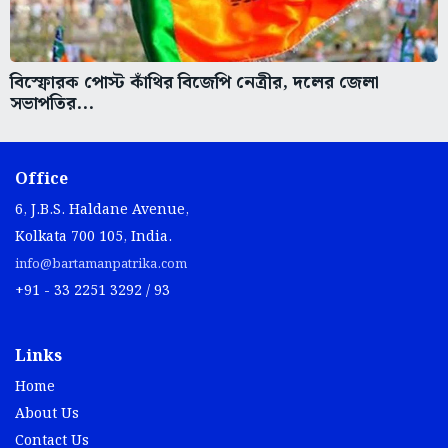
বিস্ফোরক পোস্ট কাঁথির বিজেপি নেত্রীর, দলের জেলা
সভাপতির...
Office
6, J.B.S. Haldane Avenue,
Kolkata 700 105, India.
info@bartamanpatrika.com
+91 - 33 2251 3292 / 93
Links
Home
About Us
Contact Us