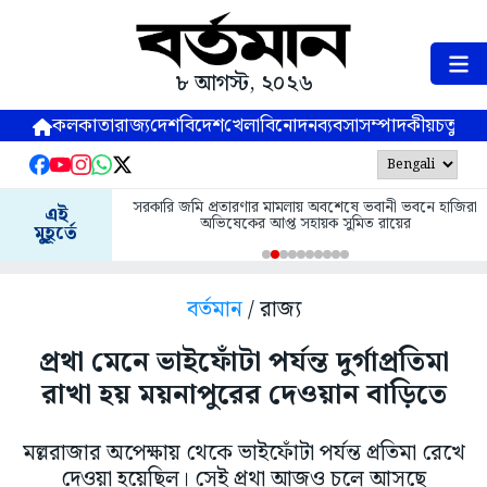
৮ আগস্ট, ২০২৬
কলকাতা
রাজ্য
দেশ
বিদেশ
খেলা
বিনোদন
ব্যবসা
সম্পাদকীয়
চতুষ্পর্ণ
সরকারি জমি প্রতারণার মামলায় অবশেষে ভবানী ভবনে হাজিরা
এই
অভিষেকের আপ্ত সহায়ক সুমিত রায়ের
মুহূর্তে
বর্তমান
/ রাজ্য
প্রথা মেনে ভাইফোঁটা পর্যন্ত দুর্গাপ্রতিমা
রাখা হয় ময়নাপুরের দেওয়ান বাড়িতে
মল্লরাজার অপেক্ষায় থেকে ভাইফোঁটা পর্যন্ত প্রতিমা রেখে
দেওয়া হয়েছিল। সেই প্রথা আজও চলে আসছে