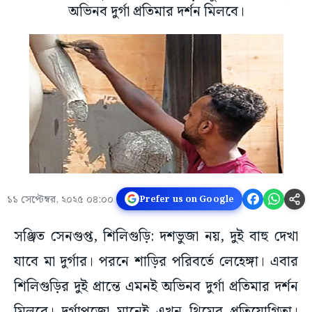
অভিনব দুর্গা প্রতিমার দর্শন মিলবে।
১১ সেপ্টেম্বর, ২০২৫ ০৪:০০
Prefer us on Google
সঞ্জিত সেনগুপ্ত, শিলিগুড়ি: দশভুজা নয়, দুই বাহু দেখা
যাবে মা দুর্গার। পরনে শাড়ির পরিবর্তে লেহেঙ্গা। এবার
শিলিগুড়ির দুই প্রান্তে এমনই অভিনব দুর্গা প্রতিমার দর্শন