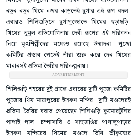
মিলবে। দুর্গাপুজো মানেই এখন থিমের প্রতিযোগিতা।
নতুন নতুন থিমে নজর কাড়তেই দুর্গার এই রূপ বদল।
এবারও শিলিগুড়িতে দুর্গাপুজোতে থিমের ছড়াছড়ি।
থিমের তুমুল প্রতিযোগিতায় দেবী রূপের এই পরিবর্তন
নিয়ে মৃৎশিল্পীদের মধ্যেও রয়েছে উন্মাদনা। পুজো
কমিটির প্রস্তাব পেতেই তাঁরা শুরু করে দেন থিমের
মানানসই প্রতিমা তৈরির পরিকল্পনায়।
ADVERTISEMENT
শিলিগুড়ি শহরের দুই প্রান্তে এবারের দু’টি পুজো কমিটির
পুজোর থিম মায়াপুরের ইসকন মন্দির। দু’টি মণ্ডপেরই
প্রতিমা তৈরির বরাত পেয়েছেন শিলিগুড়ি কুমোরটুলির
পাপাই পাল। চম্পাসারি ও সাহুডাঙির পাগালুপাড়ার
ইসকন মন্দিরের থিমের মণ্ডপে তিনি শ্রীকৃষ্ণের