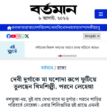
৮ আগস্ট, ২০২৬
কলকাতা
রাজ্য
দেশ
বিদেশ
খেলা
বিনোদন
ব্যবসা
সম্পাদকীয়
চতুষ্পর্ণ
এই
সল্টলেক বিকাশ ভবনের সামনে চলন্ত গাড়িতে আগুন
মুহূর্তে
বর্তমান
/ রাজ্য
দেবী দুর্গাকে মা যশোদা রূপে ফুটিয়ে
তুলছেন থিমশিল্পী, পরনে লেহেঙ্গা
দশভুজা নয়, দুই বাহু দেখা যাবে মা দুর্গার। পরনে শাড়ির
পরিবর্তে লেহেঙ্গা। এবার শিলিগুড়ির দুই প্রান্তে এমনই