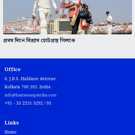
প্রথম দিনে বিশ্রাম চোটগ্রস্ত গিলকে
Office
6, J.B.S. Haldane Avenue,
Kolkata 700 105, India.
info@bartamanpatrika.com
+91 - 33 2251 3292 / 93
Links
Home