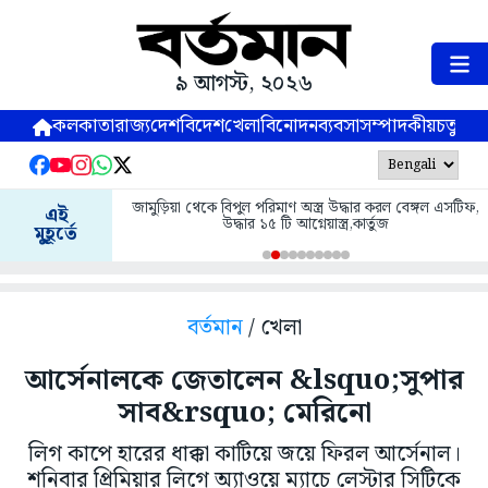
৯ আগস্ট, ২০২৬
কলকাতা
রাজ্য
দেশ
বিদেশ
খেলা
বিনোদন
ব্যবসা
সম্পাদকীয়
চতুষ্পর্ণ
জামুড়িয়া থেকে বিপুল পরিমাণ অস্ত্র উদ্ধার করল বেঙ্গল এসটিফ,
এই
উদ্ধার ১৫ টি আগ্নেয়াস্ত্র,কার্তুজ
মুহূর্তে
বর্তমান
/ খেলা
আর্সেনালকে জেতালেন &lsquo;সুপার
সাব&rsquo; মেরিনো
লিগ কাপে হারের ধাক্কা কাটিয়ে জয়ে ফিরল আর্সেনাল।
শনিবার প্রিমিয়ার লিগে অ্যাওয়ে ম্যাচে লেস্টার সিটিকে