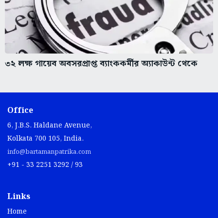
৩২ লক্ষ গায়েব অবসরপ্রাপ্ত ব্যাংককর্মীর অ্যাকাউন্ট থেকে
Office
6, J.B.S. Haldane Avenue,
Kolkata 700 105, India.
info@bartamanpatrika.com
+91 - 33 2251 3292 / 93
Links
Home