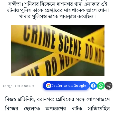
সঙ্গীতা। শনিবার বিকেলে দাশনগর থানা এলাকার ওই
ঘটনায় পুলিস তাকে গ্রেপ্তারের মাসখানেক আগে ঘোলা
থানার পুলিসও তাকে পাকড়াও করেছিল।
২৪ জুন, ২০২৫ ০৪:০০
Prefer us on Google
নিজস্ব প্রতিনিধি, বরানগর: প্রেমিকের সঙ্গে যোগসাজশে
নিজের ছেলেকে অপহরণের নাটক সাজিয়েছিল