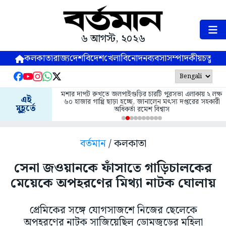
৬ আগস্ট, ২০২৬
কলকাতা
রাজ্য
দেশ
বিদেশ
খেলা
বিনোদন
ব্যবসা
সম্পাদকীয়
চতুষ্পর্ণ
মশার দাপট রুখতে জলপাইগুড়ির চারটি পুরসভা এলাকায় ২ লক্ষ
এই
৬০ হাজার গাপ্পি ছাড়া হচ্ছে, জানালেন মৎস্য দপ্তরের সহকারী
মুহূর্তে
অধিকর্তা রমেশ বিশ্বাস
বর্তমান
/ কলকাতা
সেনা জওয়ানকে ফাঁসাতে গাড়িচালকের
মেয়েকে অপহরণের মিথ্যা নাটক ঘোলায়
প্রেমিকের সঙ্গে যোগসাজশে নিজের ছেলেকে
অপহরণের নাটক সাজিয়েছিল ডোমজুড়ের মহিলা