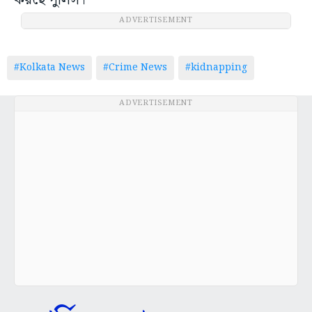
করছে পুলিস।
ADVERTISEMENT
#Kolkata News
#Crime News
#kidnapping
ADVERTISEMENT