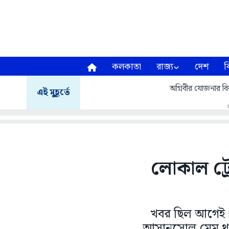
কলকাতা
রাজ্য
দেশ
ব
অগ্নিবীর যোজনার বির
এই মুহূর্তে
লোকাল ট্র
খবর ছিল আগেই। স
আসানসোল মেমু থা