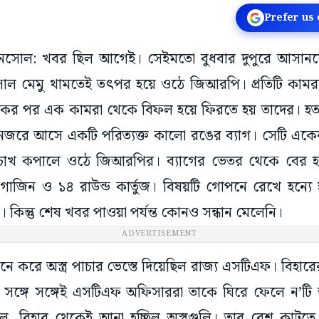
Prefer us
সানসোল: খবর ছিল আগেই। সেইমতো বুধবার দুপুরে আসানসো
সোল মেমু থামতেই তৎপর হয়ে ওঠে জিআরপি। প্রতিটি কামরায়
র। একের পর এক কামরা থেকে বিফল হয়ে ফিরতে হয় তাদের। 
নজরে আসে একটি পরিত্যক্ত কালো রঙের ব্যাগ। সেটি একেবা
চোখ কপালে ওঠে জিআরপির। ব্যাগের ভেতর থেকে বের হ
ম্যাগাজিন ও ১৪ রাউন্ড কার্তুজ। বিষয়টি গোপনে রেখে হন্য
কিন্তু শেষ খবর পাওয়া পর্যন্ত কোনও সন্ধান মেলেনি।
ADVERTISEMENT
ে করে অস্ত্র পাচার ভেস্তে দিয়েছিল রাজ্য এসটিএফ। বিহারের 
 সঙ্গে সঙ্গেই এসটিএফ অফিসাররা তাকে ঘিরে ফেলে ন’টি আগ্
, বিহার থেকেই আনা হচ্ছিল অস্ত্রগুলি। তার রেশ কাটতে 