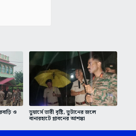
রবাড়ি ও
ডুয়ার্সে ভারী বৃষ্টি, ভুটানের জলে
বানারহাটে প্লাবনের আশঙ্কা