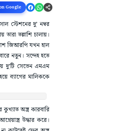
 on Google
ল স্টেশনের দু’ নম্বর
 তারা তল্লাশি চালায়।
হতাশ জিআরপি যখন হাল
রে নতুন। সন্দেহ হতে
য় দু’টি সেভেন এমএম
ে হয়ে ব্যাগের মালিককে
কুখ্যাত অস্ত্র কারবারি
নেয়াস্ত্র উদ্ধার করে।
না কাটতেই ফের অস্ত্র