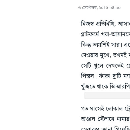
৬ সেপ্টেম্বর, ২০২৫ ০৪:০০
নিজস্ব প্রতিনিধি, আ
প্লাটফর্মে গয়া-আসান
কিন্তু তল্লাশিই সা
দেওয়ার মুখে, তখনই 
সেটি খুলে দেখতেই 
পিস্তল। ফাঁকা দু’টি 
খুঁজতে থাকে জিআরপি। 
গত মাসেই লোকাল ট্রেন
অণ্ডাল স্টেশনে নামার
সেবারও জানা গিয়েছিল