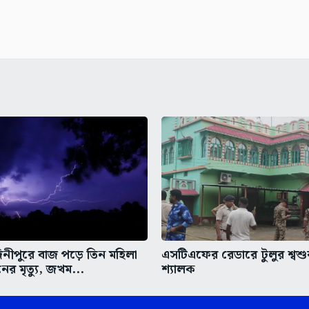
দিনীপুরে বাজ পড়ে তিন মহিলা
এসটিএফের রেডারে টুলুর শ্বশু
ের মৃত্যু, জখম...
শ্যালক