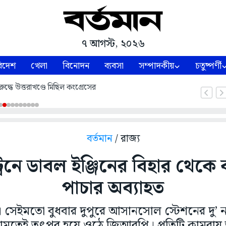
৭ আগস্ট, ২০২৬
িদেশ
খেলা
বিনোদন
ব্যবসা
সম্পাদকীয়
চতুষ্পর্ণী
ুদ্ধে উত্তরাখণ্ডে মিছিল কংগ্রেসের
বর্তমান
/ রাজ্য
েনে ডাবল ইঞ্জিনের বিহার থেকে বা
পাচার অব্যাহত
েইমতো বুধবার দুপুরে আসানসোল স্টেশনের দু’ নম্বর
মতেই তৎপর হয়ে ওঠে জিআরপি। প্রতিটি কামরায় তা