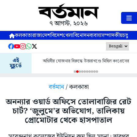
৭ আগস্ট, ২০২৬
কলকাতা
রাজ্য
দেশ
বিদেশ
খেলা
বিনোদন
ব্যবসা
সম্পাদকীয়
চতুষ্পর্ণ
এই
অগ্নিবীর যোজনার বিরুদ্ধে উত্তরাখণ্ডে মিছিল কংগ্রেসের
মুহূর্তে
বর্তমান
/ কলকাতা
অনন্যার ওয়ার্ড অফিসে তোলাবাজির রেট
চার্ট? ‘জুলুমে’র অভিযোগ, তালিকায়
প্রোমোটার থেকে হাসপাতাল
সুরেন্দ্রনাথ কলেজের ইউনিয়ন রুম ছিল সূচনা। তারপর