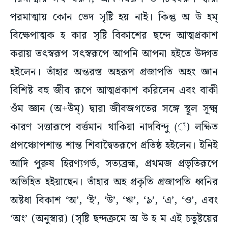
পরমাত্মায় কোন ভেদ সৃষ্টি হয় নাই। কিন্তু অ উ হম্‌
বিক্ষেপাত্মক হ কার সৃষ্টি বিকাশের ছন্দে আত্মপ্রকাশ
করায় তৎস্বরূপ সৎস্বরূপে আপনি আপনা হইতে উদ্গত
হইলেন। তাঁহার অন্তরস্ত অহরূপ প্রজাপতি অহং জ্ঞান
বিশিষ্ট বহু জীব রূপে আত্মপ্রকাশ করিলেন এবং বাকী
ওঁম জ্ঞান (অ+উঁম্‌) দ্বারা জীবজগতের সঙ্গে স্থূল সূক্ষ্ম
কারণ সত্তারূপে বর্ত্তমান থাকিয়া নাদবিন্দু (ঁ) লক্ষিত
প্রপঞ্চোপশান্ত শান্ত শিবাদ্বৈতরূপে প্রতিষ্ঠ হইলেন। ইনিই
আদি পুরুষ হিরণ্যগর্ভ, সত্যব্রহ্ম, প্রথমজ প্রভৃতিরূপে
অভিহিত হইয়াছেন। তাঁহার অহ প্রকৃতি প্রজাপতি ধ্বনির
অষ্টধা বিকাশ ‘অ’, ‘ই’, ‘উ’, ‘ঋ’, ‘৯’, ‘এ’, ‘ও’, এবং
‘অং’ (অনুস্বার) (সৃষ্টি ছন্দক্রমে অ উ হ ম এই চতুষ্টয়ের