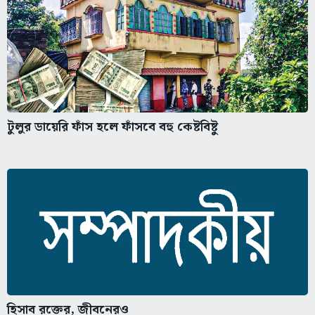
টুলুর ডায়েরি ফাঁস হলে ফাঁসবে বহু কেষ্টবিষ্টু
হিসাব রক্তের, জীবনেরও