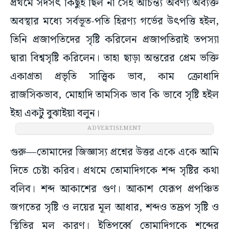
প্রথমে সদসৎ কিছুই ছিল না সেই অচিন্ত্য অবর্ণ্য অব্যক্ত
অবস্থার মধ্যে সর্বভূত-পতি হিরণ্য গর্ভের উৎপত্তি হইল,
তিনি প্রজাপতিদের সৃষ্টি করিলেন প্রজাপতিরাই তপস্যা
দ্বারা বিশ্বসৃষ্টি করিলেন। তাহা ছাড়া অন্তরের প্রেম ভক্তি
একাগ্রতা প্রভৃতি সাত্ত্বিক ভাব, কাম ক্রোধাদি
রাজসিকভাব, মোহাদি তামসিক ভাব কি ভাবে সৃষ্টি হইল
ইহা একটু বুঝাইয়া বলুন।
ADVERTISEMENT
গুরু—তোমাদের জিজ্ঞাস্য প্রশ্নের উত্তর একে একে আমি
দিতে চেষ্টা করিব। প্রথমে তোমাদিগকে শব্দ সৃষ্টির কথা
বলিব। শব্দ আকাশের গুণ। আকাশ যেরূপ প্রপঞ্চিত
জগতের সৃষ্টি ও লয়ের মূল আধার, শব্দও তদ্রূপ সৃষ্টি ও
স্থিতির মূল কারণ। ইতিপূর্ব্বে তোমাদিগকে শব্দের