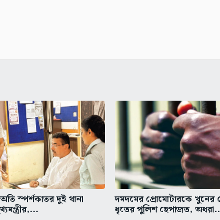
তি স্পর্শকাতর দুই থানা
দমদমের প্রোমোটারকে খুনের চে
্যমন্ত্রীর,...
ধৃতের পুলিশ হেপাজত, অধরা..