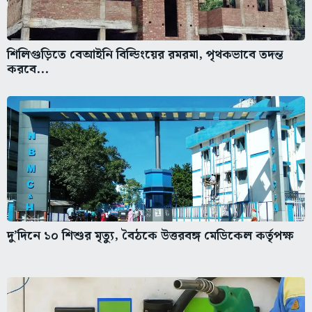
শিলিগুড়িতে বেআইনি বিল্ডিংয়ের রমরমা, পৃথকভাবে তদন্ত
করবে...
দু’দিনে ১০ শিশুর মৃত্যু, বৈঠকে উত্তরবঙ্গ মেডিকেল কর্তৃপক্ষ