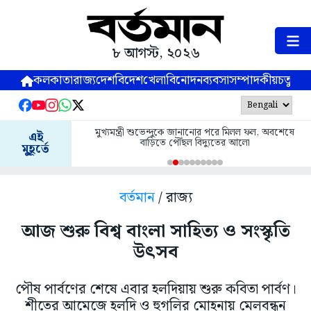
৮ আগস্ট, ২০২৬
কলকাতা
রাজ্য
দেশ
বিদেশ
খেলা
বিনোদন
ব্যবসা
সম্পাদকীয়
চতুষ্পর্ণ
মুখ্যমন্ত্রী শুভেন্দুকে জানানোর পরে মিলল ফল, অবশেষে
এই
বাড়িতে পৌঁছল বিদ্যুতের আলো
মুহূর্তে
বর্তমান
/ রাজ্য
আজ শুরু বিশ্ব বাংলা সাহিত্য ও সংস্কৃতি
উৎসব
পৌষ পার্বণের শেষে এবার হলদিয়ায় শুরু কবিতা পার্বণ।
শীতের আমেজে হলদি ও হুগলির মোহনায় মেলবন্ধন