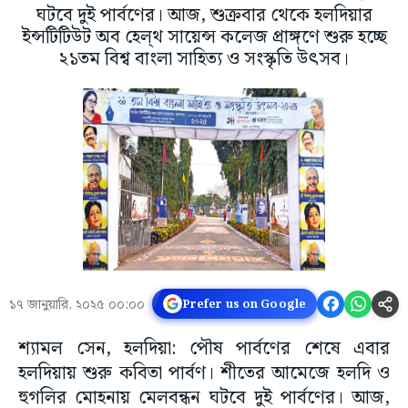
ঘটবে দুই পার্বণের। আজ, শুক্রবার থেকে হলদিয়ার
ইন্সটিটিউট অব হেল্থ সায়েন্স কলেজ প্রাঙ্গণে শুরু হচ্ছে
২১তম বিশ্ব বাংলা সাহিত্য ও সংস্কৃতি উৎসব।
১৭ জানুয়ারি, ২০২৫ ০০:০০
Prefer us on Google
শ্যামল সেন, হলদিয়া: পৌষ পার্বণের শেষে এবার
হলদিয়ায় শুরু কবিতা পার্বণ। শীতের আমেজে হলদি ও
হুগলির মোহনায় মেলবন্ধন ঘটবে দুই পার্বণের। আজ,