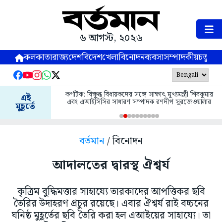
৬ আগস্ট, ২০২৬
কলকাতা
রাজ্য
দেশ
বিদেশ
খেলা
বিনোদন
ব্যবসা
সম্পাদকীয়
চতুষ্পর্ণ
কর্ণাটক: বিক্ষুব্ধ বিধায়কদের সঙ্গে সাক্ষাৎ মুখ্যমন্ত্রী শিবকুমার
এই
এবং এআইসিসির সাধারণ সম্পাদক রণদীপ সুরজেওয়ালার
মুহূর্তে
বর্তমান
/ বিনোদন
আদালতের দ্বারস্থ ঐশ্বর্য
কৃত্রিম বুদ্ধিমত্তার সাহায্যে তারকাদের আপত্তিকর ছবি
তৈরির উদাহরণ প্রচুর রয়েছে। এবার ঐশ্বর্য রাই বচ্চনের
ঘনিষ্ঠ মুহূর্তের ছবি তৈরি করা হল এআইয়ের সাহায্যে। তা