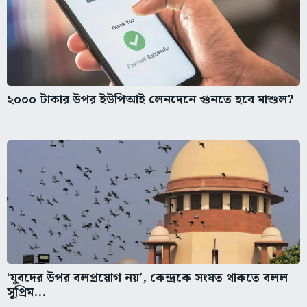
২০০০ টাকার উপর ইউপিআই লেনদেনে গুনতে হবে মাশুল?
‘যুবদের উপর বলপ্রয়োগ নয়’, কেন্দ্রকে সংযত থাকতে বলল
সুপ্রিম...