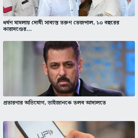
ধর্ষণ মামলায় দোষী সাব্যস্ত তরুণ তেজপাল, ১০ বছরের
কারাদণ্ডের...
প্রতারণার অভিযোগ, ভাইজানকে তলব আদালতে