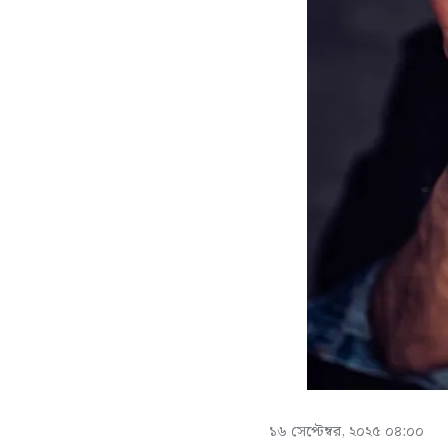
১৬ সেপ্টেম্বর, ২০২৫ ০৪:০০