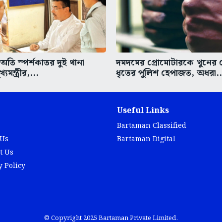
তি স্পর্শকাতর দুই থানা
দমদমের প্রোমোটারকে খুনের চে
্যমন্ত্রীর,...
ধৃতের পুলিশ হেপাজত, অধরা..
Useful Links
Bartaman Classified
 Us
Bartaman Digital
t Us
y Policy
© Copyright 2025 Bartaman Private Limited.