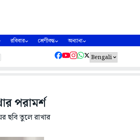
রবিবার
শ্রেণীবদ্ধ
অন্যান্য
খার পরামর্শ
়ের ছবি তুলে রাখার