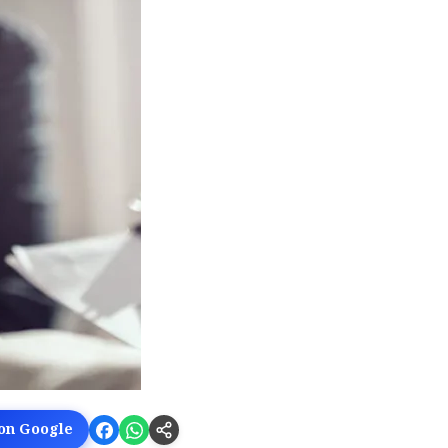
 on Google