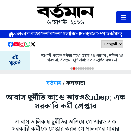
৬ আগস্ট, ২০২৬
কলকাতা
রাজ্য
দেশ
বিদেশ
খেলা
বিনোদন
ব্যবসা
সম্পাদকীয়
চতুষ্পর্ণ
আগামী কয়েক ঘণ্টার মধ্যে উত্তর ২৪ পরগনা, দক্ষিণ ২৪
এই
পরগনা, বীরভূম, মুর্শিদাবাদে ঝড়-বৃষ্টির সম্ভাবনা
মুহূর্তে
বর্তমান
/ কলকাতা
আবাস দুর্নীতি কাণ্ডে আরও&nbsp; এক
সরকারি কর্মী গ্রেপ্তার
আবাস তালিকায় দুর্নীতির অভিযোগে আরও এক
সরকারি কর্মীকে গ্রেপ্তার করল গোপালনগর থানার