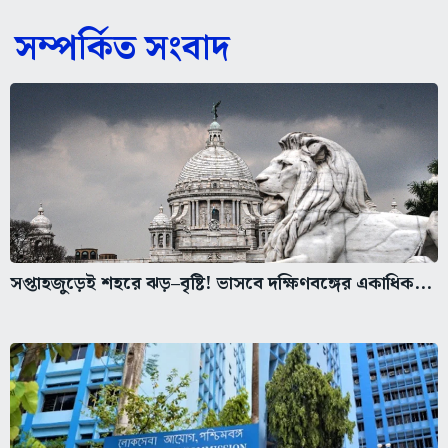
সম্পর্কিত সংবাদ
সপ্তাহজুড়েই শহরে ঝড়–বৃষ্টি! ভাসবে দক্ষিণবঙ্গের একাধিক...