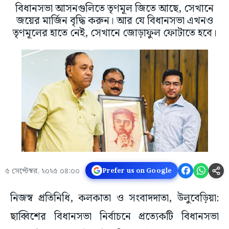
বিধানসভা আসনগুলিতে তৃণমূল জিতে আছে, সেখানে
জয়ের মার্জিন বৃদ্ধি করুন। আর যে বিধানসভা এখনও
তৃণমূলের হাতে নেই, সেখানে জোড়াফুল ফোটাতে হবে।
৫ সেপ্টেম্বর, ২০২৫ ০৪:০০
Prefer us on Google
নিজস্ব প্রতিনিধি, কলকাতা ও সংবাদদাতা, উলুবেড়িয়া:
ছাব্বিশের বিধানসভা নির্বাচনে প্রত্যেকটি বিধানসভা