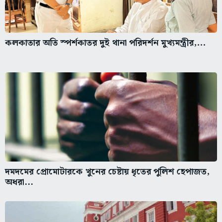
কলকাতার অতি স্পর্শকাতর দুই থানা পরিদর্শন মুখ্যমন্ত্রীর,...
দমদমের প্রোমোটারকে খুনের চেষ্টায় ধৃতের পুলিশ হেপাজত,
অধরা...