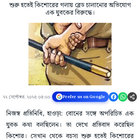
শুরু হতেই কিশোরের গলায় ব্লেড চালানোর অভিযোগ
এক যুবকের বিরুদ্ধে।
২২ সেপ্টেম্বর, ২০২৫ ০৪:০০
Prefer us on Google
নিজস্ব প্রতিনিধি, হাওড়া: বোনের সঙ্গে অপরিচিত এক
যুবক কথা বলছিলেন। তা দেখে প্রতিবাদ করেছিল
কিশোর। সেখান থেকে বচসা শুরু হতেই কিশোরের