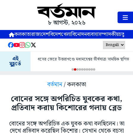
৮ আগস্ট, ২০২৬
কলকাতা
রাজ্য
দেশ
বিদেশ
খেলা
বিনোদন
ব্যবসা
সম্পাদকীয়
চতুষ্পর্ণ
এই
ধসের জেরে উত্তরাখণ্ডে মধ্যমহেশ্বর তীর্থযাত্রা সাময়িক স্থগিত
মুহূর্তে
বর্তমান
/ কলকাতা
বোনের সঙ্গে অপরিচিত যুবকের কথা,
প্রতিবাদ করায় কিশোরের গলায় ব্লেড
বোনের সঙ্গে অপরিচিত এক যুবক কথা বলছিলেন। তা
দেখে প্রতিবাদ করেছিল কিশোর। সেখান থেকে বচসা