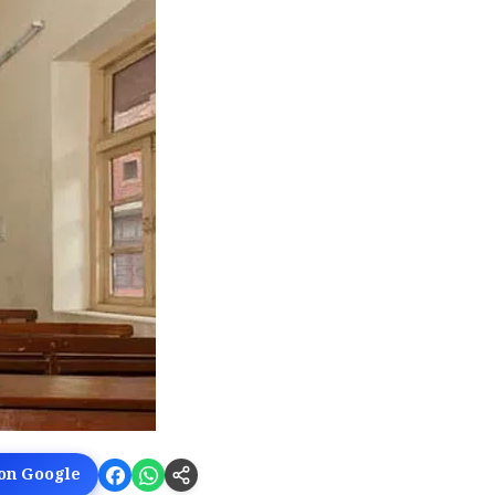
 on Google