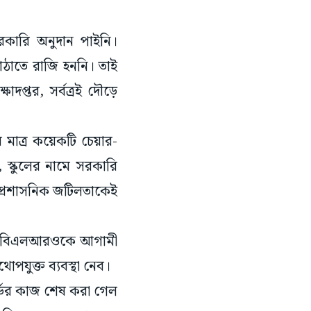
কারি অনুদান পাইনি।
পাঠাতে রাজি হননি। তাই
দপ্তর, সর্বত্রই দৌড়ে
মাত্র কয়েকটি চেয়ার-
 স্কুলের নামে সরকারি
 প্রশাসনিক জটিলতাকেই
ছে। বিএলআরওকে আগামী
পযুক্ত ব্যবস্থা নেব।
কর্ডের কাজ শেষ করা গেল