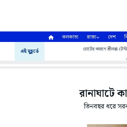
কলকাতা
রাজ্য
দেশ
ব
চোটের কারণে শ্রীলঙ্কা টেস
এই মুহূর্তে
রানাঘাটে কা
তিনবছর ধরে সরক