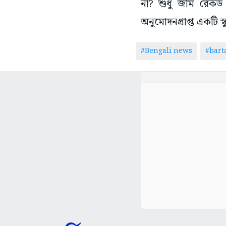
না? শুধু জমি রেকর্ড 
অনুমোদনপ্রাপ্ত একটি 
#Bengali news
#bar