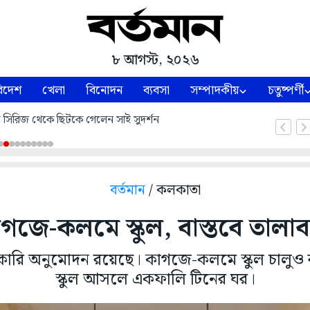
৮ আগস্ট, ২০২৬
িদেশ
খেলা
বিনোদন
ব্যবসা
সম্পাদকীয়
চতুষ্পর্ণী
্ট সিরিজ থেকে ছিটকে গেলেন সাই সুদর্শন
বর্তমান
/ কলকাতা
গজে-কলমে স্কুল, বাস্তবে তালাব
ারি অনুমোদন রয়েছে। কাগজে-কলমে স্কুল চালুও রয়
স্কুল আসলে একফালি টিনের ঘর।