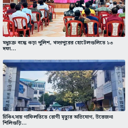
মধুচক্র বন্ধে কড়া পুলিশ, খড়্গপুরের হোটেলগুলিতে ১৩
দফা...
চিকিৎসায় গাফিলতিতে রোগী মৃত্যুর অভিযোগ, উত্তেজনা
শিলিগুড়ি...