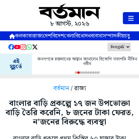
৮ আগস্ট, ২০২৬
কলকাতা
রাজ্য
দেশ
বিদেশ
খেলা
বিনোদন
ব্যবসা
সম্পাদকীয়
চতুষ্পর্ণ
জনগণকে রক্তদানের আহ্বান জানালেন বিজেপি সভাপতি নীতিন
এই
নবীন
মুহূর্তে
বর্তমান
/ রাজ্য
বাংলার বাড়ি প্রকল্পে ১৭ জন উপভোক্তা
বাড়ি তৈরি করেনি, ৮ জনের টাকা ফেরত,
ন’জনের বিরুদ্ধে ব্যবস্থা
বাংলার বাড়ি প্রকল্পে প্রথম কিস্তির ৬০ হাজার টাকা