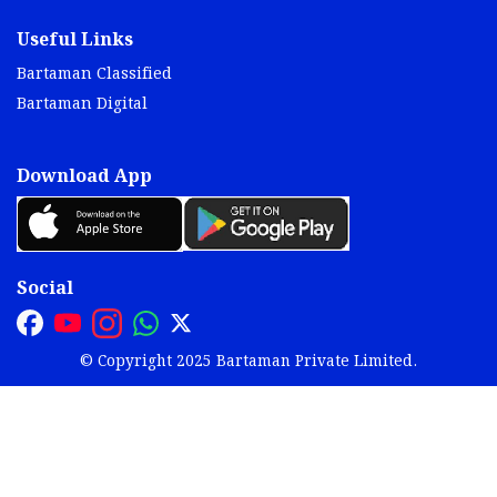
Useful Links
Bartaman Classified
Bartaman Digital
Download App
Social
© Copyright 2025 Bartaman Private Limited.