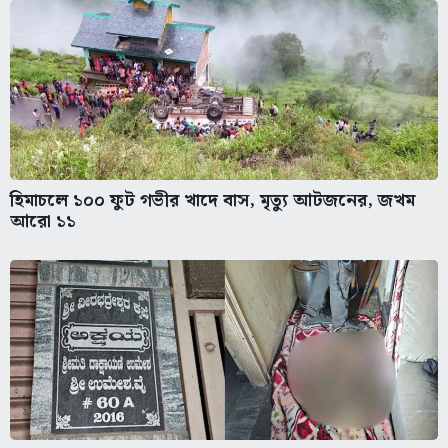
হিমাচলে ১০০ ফুট গভীর খাদে বাস, মৃত্যু আটজনের, জখম
আরো ১১