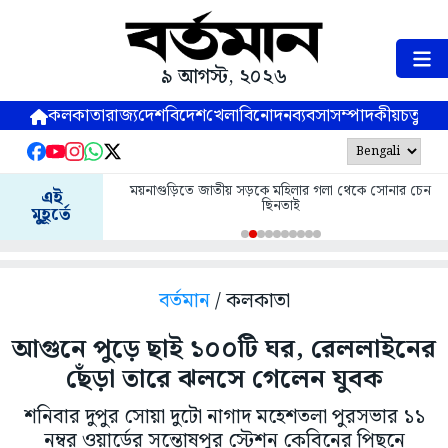
৯ আগস্ট, ২০২৬
কলকাতা
রাজ্য
দেশ
বিদেশ
খেলা
বিনোদন
ব্যবসা
সম্পাদকীয়
চতুষ্পর্ণ
ময়নাগুড়িতে জাতীয় সড়কে মহিলার গলা থেকে সোনার চেন
এই
ছিনতাই
মুহূর্তে
বর্তমান
/ কলকাতা
আগুনে পুড়ে ছাই ১০০টি ঘর, রেললাইনের
ছেঁড়া তারে ঝলসে গেলেন যুবক
শনিবার দুপুর সোয়া দুটো নাগাদ মহেশতলা পুরসভার ১১
নম্বর ওয়ার্ডের সন্তোষপুর স্টেশন কেবিনের পিছনে